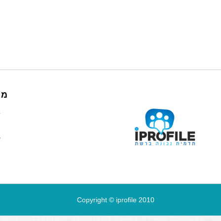
מי
ד
י
ק
Copyright © iprofile 2010