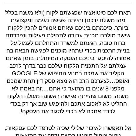
תארו לכם סיטואציה שפגשתם לקוח (ולא משנה בכלל
מהו משלח ידכם) והייתה פגישה נעימה ומקצועית
ביותר,
סיכמתם ביניכם שאתם אמורים להכין ללקוח
שישב מולכם תכנית עבודה לתחילת פעילות ונפרדתם
ברוח טובה, הגעתם למשרד והתחלתם לעמול על
בניית התכנית בכדי שתהיו מוכנים לפגישה הבאה בה
אמורה להיסגר ביניכם העסקה המיוחלת, בזמן שאתם
עמלתם על התכנית הלקוח שלכם כבר בדרך לרכב
הקליד את שמכם במנוע החיפוש של GOOGLE
ואופס…לצערכם הרב הוא מצא פסק דין תחת שמכם
מלפני 8 שנים בו מתועד כי אתם….זה באמת לא
משנה, משום שהייתה פגישה ראשונה מעולה הלקוח
החליט לא לאכזב אתכם ולהיפגש שוב אך רק בכדי
לכבד אתכם לא בכדי לסגור את העסקה!
אל תאפשרו לאזכור שלילי שכזה לטרפד לכם עסקאות,
ניטור וניהול מוניטין ברשת ידחק את התוצאות